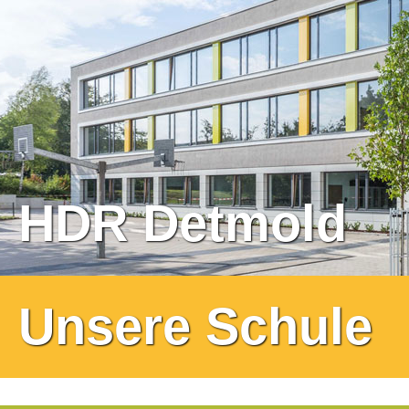
HDR Detmold
Unsere Schule