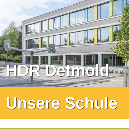
HDR Detmold
Unsere Schule