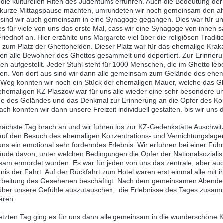
 die kulturellen Riten des Judentums erfuhren. Auch die Bedeutung der
 kurze Mittagspause machten, umrundeten wir noch gemeinsam den alt
 sind wir auch gemeinsam in eine Synagoge gegangen. Dies war für uns
es für viele von uns das erste Mal, dass wir eine Synagoge von innen s
Friedhof an. Hier erzählte uns Margarete viel über die religiösen Tradit
 zum Platz der Ghettohelden. Dieser Platz war für das ehemalige Kra
en alle Bewohner des Ghettos gesammelt und deportiert. Zur Erinnerun
len aufgestellt. Jeder Stuhl steht für 1000 Menschen, die im Ghetto le
en. Von dort aus sind wir dann alle gemeinsam zum Gelände des ehem
Weg konnten wir noch ein Stück der ehemaligen Mauer, welche das G
ehemaligen KZ Plaszow war für uns alle wieder eine sehr besondere un
e des Geländes und das Denkmal zur Erinnerung an die Opfer des Kon
ch konnten wir dann unsere Freizeit individuell gestalten, bis wir un
nächste Tag brach an und wir fuhren los zur KZ-Gedenkstätte Auschwitz
auf den Besuch des ehemaligen Konzentrations- und Vernichtungslagers
uns ein emotional sehr forderndes Erlebnis. Wir erfuhren bei einer Fü
ude davon, unter welchen Bedingungen die Opfer der Nationalsozialist
sam ermordet wurden. Es war für jeden von uns das zentrale, aber au
gnis der Fahrt. Auf der Rückfahrt zum Hotel waren erst einmal alle mi
rbeitung des Gesehenen beschäftigt. Nach dem gemeinsamen Abendess
über unsere Gefühle auszutauschen, die Erlebnisse des Tages zusam
ären.
etzten Tag ging es für uns dann alle gemeinsam in die wunderschöne K