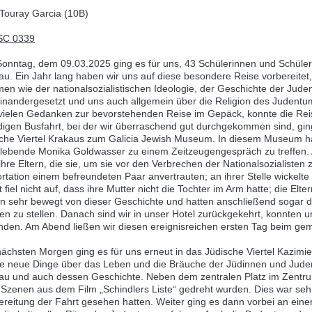
 Touray Garcia (10B)
onntag, dem 09.03.2025 ging es für uns, 43 Schülerinnen und Schüler
au. Ein Jahr lang haben wir uns auf diese besondere Reise vorbereitet,
en wie der nationalsozialistischen Ideologie, der Geschichte der Jud
inandergesetzt und uns auch allgemein über die Religion des Judentum
vielen Gedanken zur bevorstehenden Reise im Gepäck, konnte die Rei
digen Busfahrt, bei der wir überraschend gut durchgekommen sind, gi
sche Viertel Krakaus zum Galicia Jewish Museum. In diesem Museum ha
lebende Monika Goldwasser zu einem Zeitzeugengespräch zu treffen. Als
 ihre Eltern, die sie, um sie vor den Verbrechen der Nationalsozialisten
rtation einem befreundeten Paar anvertrauten; an ihrer Stelle wickelte
 fiel nicht auf, dass ihre Mutter nicht die Tochter im Arm hatte; die Elte
n sehr bewegt von dieser Geschichte und hatten anschließend sogar die
en zu stellen. Danach sind wir in unser Hotel zurückgekehrt, konnte
nden. Am Abend ließen wir diesen ereignisreichen ersten Tag beim g
ächsten Morgen ging es für uns erneut in das Jüdische Viertel Kazimier
ge neue Dinge über das Leben und die Bräuche der Jüdinnen und Juden,
au und auch dessen Geschichte. Neben dem zentralen Platz im Zentrum 
Szenen aus dem Film „Schindlers Liste“ gedreht wurden. Dies war sehr 
ereitung der Fahrt gesehen hatten. Weiter ging es dann vorbei an eine