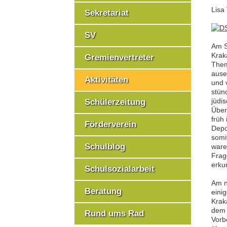
Lisa
Sekretariat
SV
Am S
Krak
Gremienvertreter
Them
ause
Aktivitäten
und 
stün
jüdi
Schülerzeitung
Über
früh
Förderverein
Depo
somit
Schulblog
ware
Frag
erku
Schulsozialarbeit
Am n
Beratung
eini
Krak
dem 
Rund ums Rad
Vorb