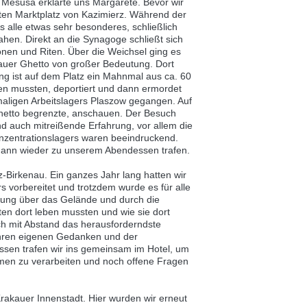
 Mesusa erklärte uns Margarete. Bevor wir
en Marktplatz von Kazimierz. Während der
 alle etwas sehr besonderes, schließlich
ahen. Direkt an die Synagoge schließt sich
ionen und Riten. Über die Weichsel ging es
kauer Ghetto von großer Bedeutung. Dort
g ist auf dem Platz ein Mahnmal aus ca. 60
ben mussten, deportiert und dann ermordet
aligen Arbeitslagers Plaszow gegangen. Auf
hetto begrenzte, anschauen. Der Besuch
d auch mitreißende Erfahrung, vor allem die
zentrationslagers waren beeindruckend.
s dann wieder zu unserem Abendessen trafen.
-Birkenau. Ein ganzes Jahr lang hatten wir
 vorbereitet und trotzdem wurde es für alle
hrung über das Gelände und durch die
en dort leben mussten und wie sie dort
ch mit Abstand das herausforderndste
t ihren eigenen Gedanken und der
en trafen wir ins gemeinsam im Hotel, um
men zu verarbeiten und noch offene Fragen
rakauer Innenstadt. Hier wurden wir erneut