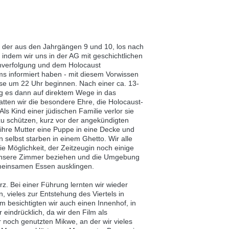
 der aus den Jahrgängen 9 und 10, los nach
 indem wir uns in der AG mit geschichtlichen
enverfolgung und dem Holocaust
s informiert haben - mit diesem Vorwissen
se um 22 Uhr beginnen. Nach einer ca. 13-
ng es dann auf direktem Wege in das
tten wir die besondere Ehre, die Holocaust-
 Kind einer jüdischen Familie verlor sie
 zu schützen, kurz vor der angekündigten
 ihre Mutter eine Puppe in eine Decke und
rn selbst starben in einem Ghetto. Wir alle
 Möglichkeit, der Zeitzeugin noch einige
n unsere Zimmer beziehen und die Umgebung
emeinsamen Essen ausklingen.
z. Bei einer Führung lernten wir wieder
 vieles zur Entstehung des Viertels in
besichtigten wir auch einen Innenhof, in
eindrücklich, da wir den Film als
r noch genutzten Mikwe, an der wir vieles